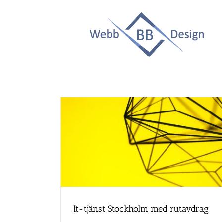
Fortsätt
till
innehållet
rutavdrag
It-tjänst Stockholm med rutavdrag