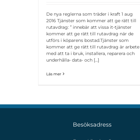
De nya reglerna som träder i kraft 1 aug
2016 Tjänster som kommer att ge rätt till
rutavdrag: ” innebär att vissa it-tjänster
kommer att ge rätt till rutavdrag när de
utförs i köparens bostad.Tjänster som
kommer att ge rätt till rutavdrag är arbete
med att ta i bruk, installera, reparera och
underhålla• data- och [...]
Läs mer
Besöksadress